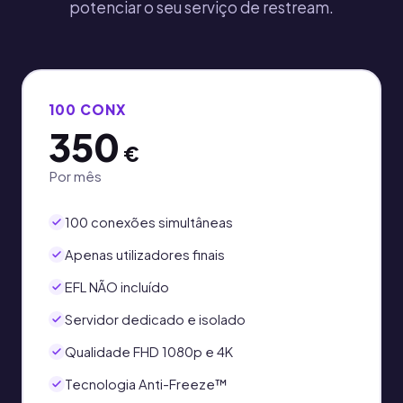
potenciar o seu serviço de restream.
100 CONX
350
€
Por mês
100 conexões simultâneas
Apenas utilizadores finais
EFL NÃO incluído
Servidor dedicado e isolado
Qualidade FHD 1080p e 4K
Tecnologia Anti-Freeze™