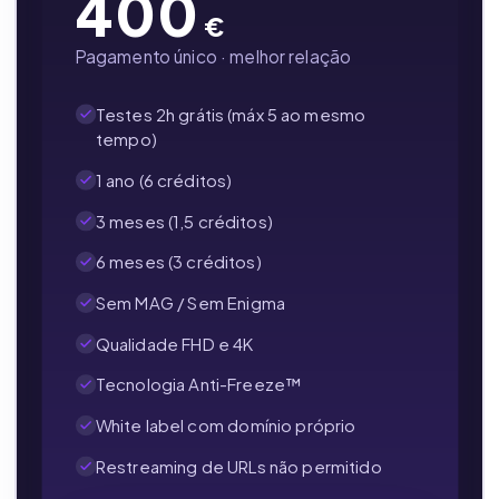
400
€
Pagamento único · melhor relação
Testes 2h grátis (máx 5 ao mesmo
tempo)
1 ano (6 créditos)
3 meses (1,5 créditos)
6 meses (3 créditos)
Sem MAG / Sem Enigma
Qualidade FHD e 4K
Tecnologia Anti-Freeze™
White label com domínio próprio
Restreaming de URLs não permitido