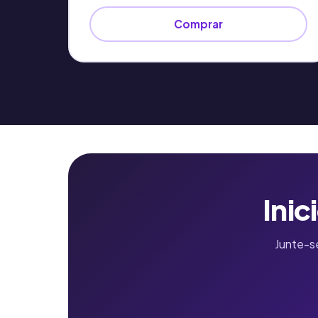
Comprar
Inic
Junte-s