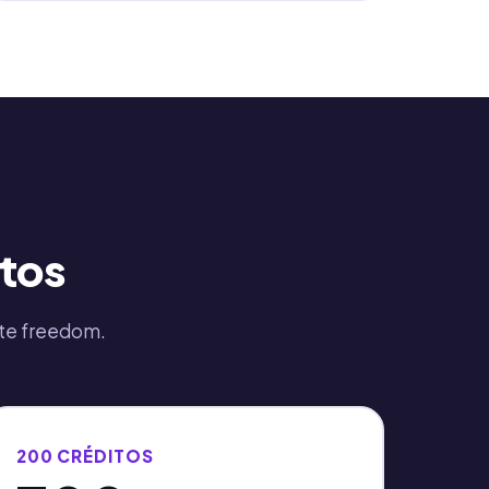
itos
ete freedom.
200 CRÉDITOS