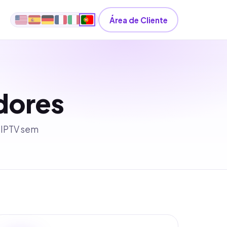
Área de Cliente
dores
s IPTV sem