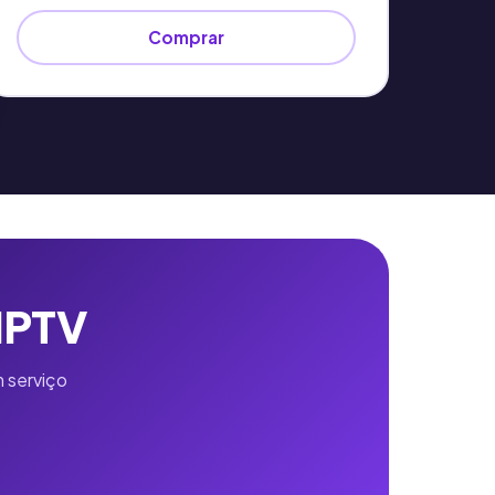
Comprar
 IPTV
 serviço