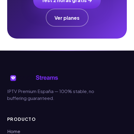
Test 2 horas gratis →
Ver planes
IPTV Premium España — 100% stable, no
buffering guaranteed.
PRODUCTO
Home