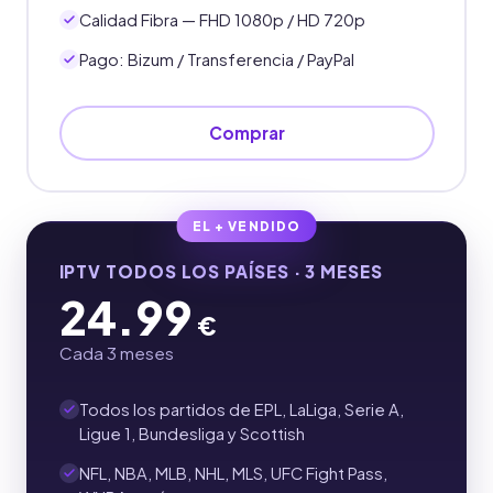
Calidad Fibra — FHD 1080p / HD 720p
Pago: Bizum / Transferencia / PayPal
Comprar
EL + VENDIDO
IPTV TODOS LOS PAÍSES · 3 MESES
24.99
€
Cada 3 meses
Todos los partidos de EPL, LaLiga, Serie A,
Ligue 1, Bundesliga y Scottish
NFL, NBA, MLB, NHL, MLS, UFC Fight Pass,