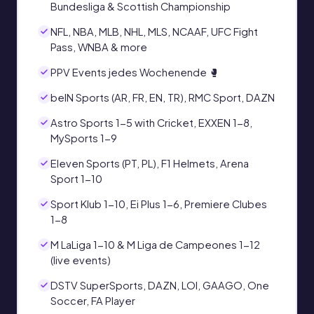
Bundesliga & Scottish Championship
NFL, NBA, MLB, NHL, MLS, NCAAF, UFC Fight
Pass, WNBA & more
PPV Events jedes Wochenende 🥊
beIN Sports (AR, FR, EN, TR), RMC Sport, DAZN
Astro Sports 1-5 with Cricket, EXXEN 1-8,
MySports 1-9
Eleven Sports (PT, PL), F1 Helmets, Arena
Sport 1-10
Sport Klub 1-10, Ei Plus 1-6, Premiere Clubes
1-8
M LaLiga 1-10 & M Liga de Campeones 1-12
(live events)
DSTV SuperSports, DAZN, LOI, GAAGO, One
Soccer, FA Player