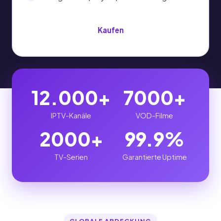
Kaufen
12.000+
7000+
IPTV-Kanäle
VOD-Filme
2000+
99.9%
TV-Serien
Garantierte Uptime