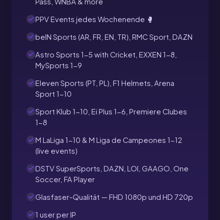
Pass, WNBA & more
PPV Events jedes Wochenende 🥊
beIN Sports (AR, FR, EN, TR), RMC Sport, DAZN
Astro Sports 1-5 with Cricket, EXXEN 1-8,
MySports 1-9
Eleven Sports (PT, PL), F1 Helmets, Arena
Sport 1-10
Sport Klub 1-10, Ei Plus 1-6, Premiere Clubes
1-8
M LaLiga 1-10 & M Liga de Campeones 1-12
(live events)
DSTV SuperSports, DAZN, LOI, GAAGO, One
Soccer, FA Player
Glasfaser-Qualität — FHD 1080p und HD 720p
1 user per IP