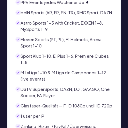
PPV Events jedes Wochenende 🥊
beIN Sports (AR, FR, EN, TR), RMC Sport, DAZN
Astro Sports 1-5 with Cricket, EXXEN 1-8,
MySports 1-9
Eleven Sports (PT, PL), F1 Helmets, Arena
Sport 1-10
Sport Klub 1-10, Ei Plus 1-6, Premiere Clubes
1-8
M LaLiga 1-10 & M Liga de Campeones 1-12
(live events)
DSTV SuperSports, DAZN, LOI, GAAGO, One
Soccer, FA Player
Glasfaser-Qualität — FHD 1080p und HD 720p
1 user per IP
Zahlung: Bizum / PayPal / Überweisung